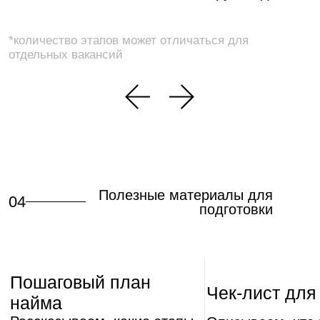
Доверие и поддержка
Для слаженной командной работы, рождения
новых идей и решения сложных задач
Упорство и результат
Мы всегда ориентируемся на результат
и каждый день упорно стараемся
его улучшить
Смелость и воображение
Командное и личное творчество помогают
нам создавать новые идеи и принимать
нестандартные решения
Порядочность
И бизнес, и отношения в команде должны
быть экологичными, прозрачными
и принципиальными