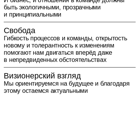
как рабо
Ты можешь п
Мы создали
свой путь ре
и поддерживаем
и всегда пон
комфортную атмосферу,
влияешь на 
в которой приятно
результат
работать и легко
отдыхать.
Мы живем по
графику. Наш
Поэтому к нам зовут
современный
друзей и 25% позиций
и функциона
мы закрываем
office находи
по рекомендациям
но ты можешь
команды
из других го