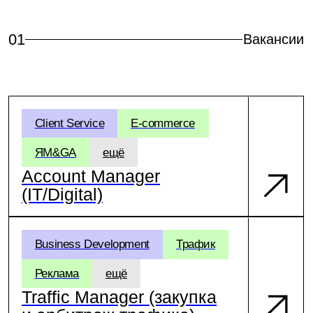
и арбитраж трафика)
Client Service
E-commerce
Digital marketing
ещё
Account Manager
02
Команды
Amocrm
Google Analytics
Amocrm
Conf
Яндекс Метрика
ещё
Similar web