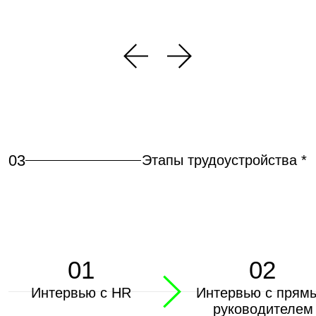
Пошаговый план
Чек-лист для резюме
найма
Рассказываем, какие этапы
Описываем, что нужно
тебя ждут, если ты решишь
сделать для подготовки
стать частью команды
идеального резюме
Подробнее
Подробнее
05
Что для нас важно