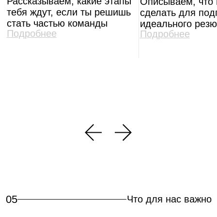
Свобода
Гибкость процессов и команды, открытость
новому и толерантность к изменениям
помогают нам двигаться вперёд даже
в непредвиденных обстоятельствах
Визионерский взгляд
Мы ориентируемся на будущее и благодаря
этому остаемся актуальными