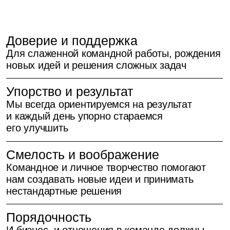
06
Бенефиты
У нас хорошо
Ты выби