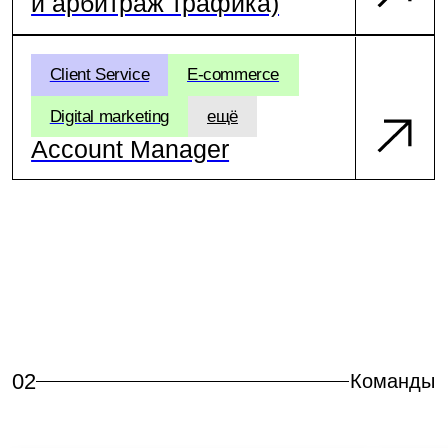
Client Service
Business Dev
Развиваем отношения
с партнёрами, делая
Находим и подк
их счастливее, а бизнес —
партнеров
сильнее
Подробнее
Подробнее