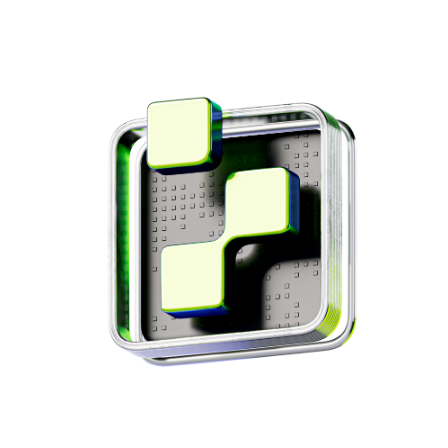
01
Вакансии
Client Service
E-commerce
ЯМ&GA
ещё
Account Manager
(IT/Digital)
Business Development
Трафик
Реклама
ещё
Traffic Manager (закупка