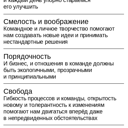
04
Почему к нам приходят
У нас хорошо
Ты выби
как рабо
Ты можешь п
Мы создали
свой путь ре
и поддерживаем
и всегда пон
комфортную атмосферу,
влияешь на 