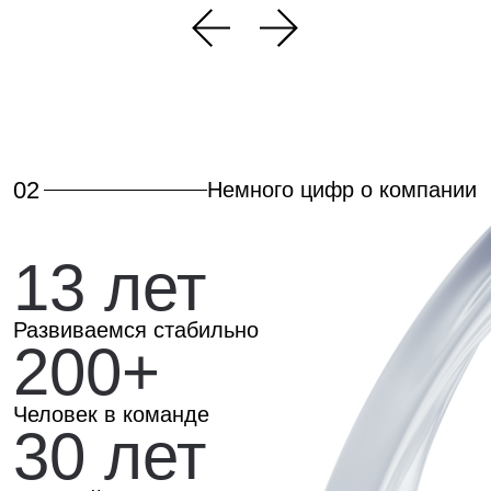
03
Что для нас важно
Доверие и поддержка
Для слаженной командной работы, рождения
новых идей и решения сложных задач
Упорство и результат
Мы всегда ориентируемся на результат