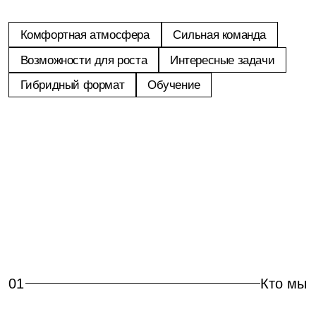
Flocktory — платформа лидогенерации,
монетизации и персонализации с инхаус-
разработкой
Наши продукты помогают пользователям
совершать покупки на более выгодных
условиях
А нашим партнёрам — стабильно расти:
находить новых клиентов, увеличивать
лояльность текущих, конверсию и средний чек
2
Tech
Product
Вакансии
Lead Back-End Developer
Product owner (g