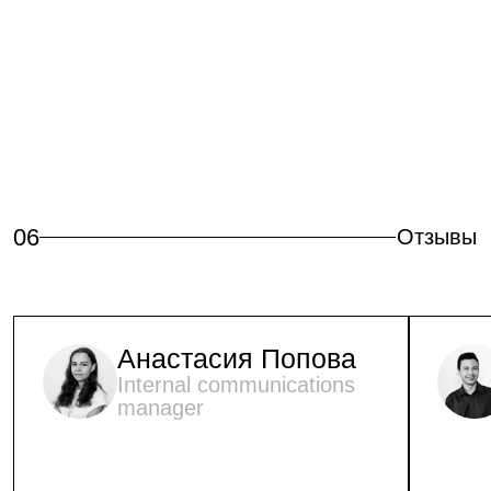
В начало
Вакансии
Бенефиты
О компании
115432, г. Москва, вн. тер. г. муниципальный округ
Даниловский, пр-кт Андропова, д. 18 к. 5, помещ.
19
recruitment@flocktory.ru
Политика Конфиденциальности
Разработано в
Rojo Studio