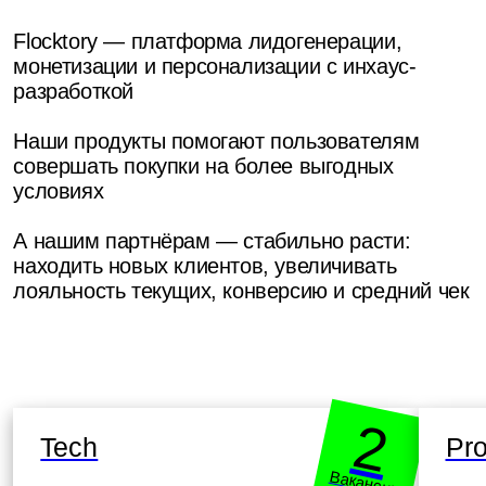
Manual QA Engineer (Junior)
Middle Product an
Product Specialist
Разрабатываем, запускаем
Поддерживаем бизнес и вносим вклад
и развиваем продукты, уве
в его развитие
их ценность для партнеров
02
Немного цифр о компании