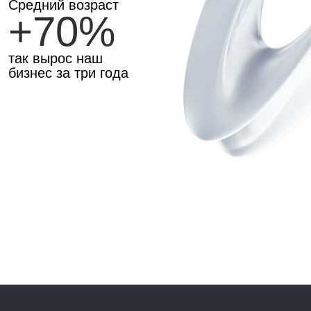
и каждый день упорно стараемся
его улучшить
Смелость и воображение
Командное и личное творчество помогают
нам создавать новые идеи и принимать
нестандартные решения
Порядочность
И бизнес, и отношения в команде должны
быть экологичными, прозрачными
и принципиальными
Свобода
Гибкость процессов и команды, открытость
новому и толерантность к изменениям
помогают нам двигаться вперёд даже
в непредвиденных обстоятельствах
Визионерский взгляд
Мы ориентируемся на будущее и благодаря
этому остаемся актуальными