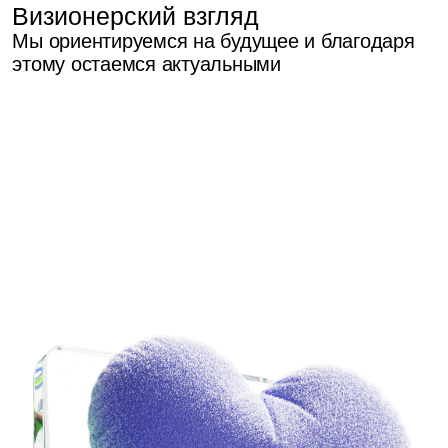
в которой приятно
результат
работать и легко
отдыхать.
Мы живем по
графику. Наш
Поэтому к нам зовут
современный
друзей и 25% позиций
и функциона
мы закрываем
office находи
по рекомендациям
но ты можешь
команды
из других го
05
Галерея