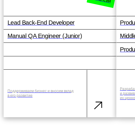
13 лет
Развиваемся стабильно
200+
Человек в команде
30 лет
Средний возраст
+70%
так вырос наш
бизнес за три года